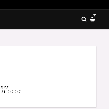
0
ites
igung
6 31 -247-247